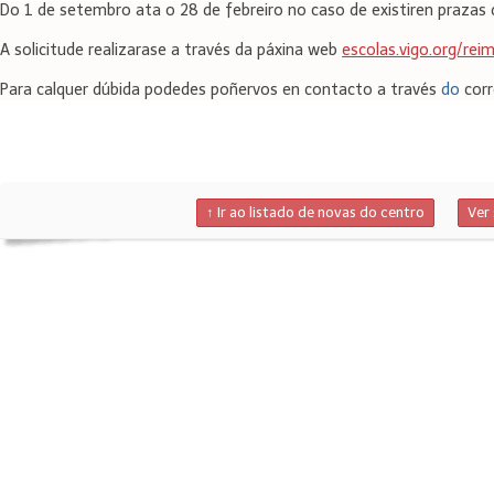
Do 1 de setembro ata o 28 de febreiro no caso de existiren prazas di
A solicitude realizarase a través da páxina web 
escolas.vigo.org/rei
Para calquer dúbida podedes poñervos en contacto a través 
do
 cor
↑ Ir ao listado de novas do centro
Ver