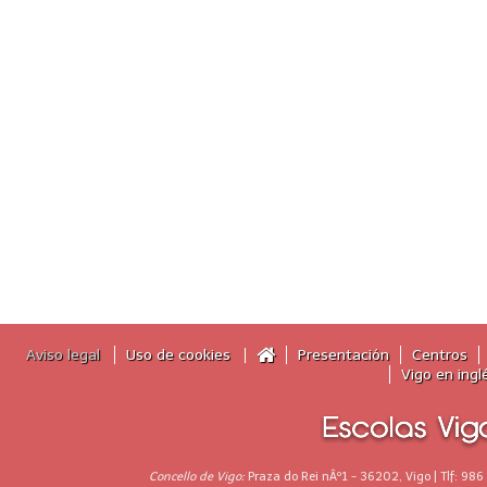
Aviso legal
Uso de cookies
Presentación
Centros
Vigo en ingl
Concello de Vigo:
Praza do Rei nÂº1 - 36202, Vigo | Tlf: 