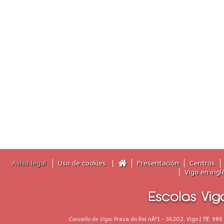
Aviso legal
Uso de cookies
Presentación
Centros
Vigo en ingl
Concello de Vigo:
Praza do Rei nÂº1 - 36202, Vigo | Tlf: 