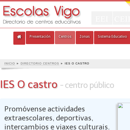
Presentación
Centros
Zonas
Sistema Educativo
INICIO
►
DIRECTORIO CENTROS
►
IES O CASTRO
IES O castro
- centro público
Promóvense actividades
extraescolares, deportivas,
intercambios e viaxes culturais.