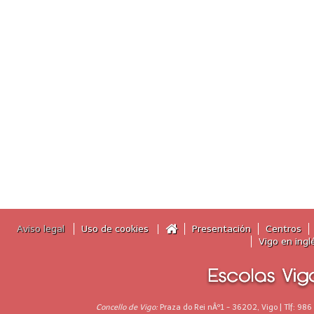
Aviso legal
Uso de cookies
Presentación
Centros
Vigo en ingl
Concello de Vigo:
Praza do Rei nÂº1 - 36202, Vigo | Tlf: 