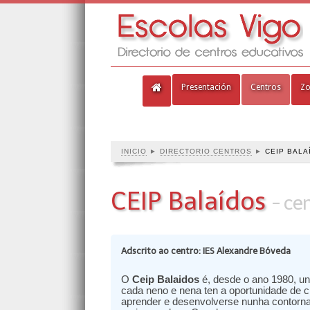
Presentación
Centros
Zo
INICIO
►
DIRECTORIO CENTROS
►
CEIP BALA
CEIP Balaídos
- ce
Adscrito ao centro: IES Alexandre Bóveda
O
Ceip Balaidos
é, desde o ano 1980, un
cada neno e nena ten a oportunidade de c
aprender e desenvolverse nunha contorna