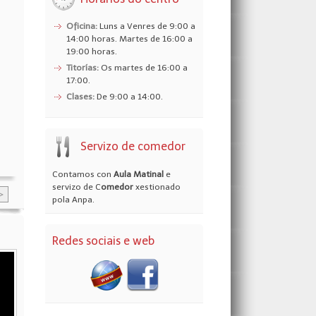
Oficina:
Luns a Venres de 9:00 a
Patios din?micos
14:00 horas. Martes de 16:00 a
19:00 horas.
Abrir a galería
Titorías:
Os martes de 16:00 a
17:00.
Clases:
De 9:00 a 14:00.
Servizo de comedor
Contamos con
Aula Matinal
e
servizo de C
omedor
xestionado
>
pola Anpa.
Redes sociais e web