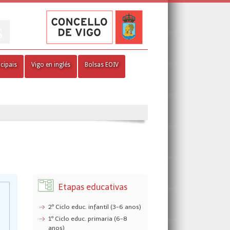
cipais
Vigo en inglés
Bolsas EOIV
Etapas educativas
2º Ciclo educ. infantil (3-6 anos)
1º Ciclo educ. primaria (6-8
anos)