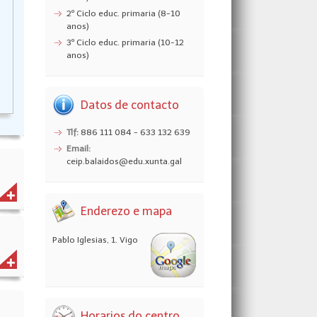
2º Ciclo educ. primaria (8-10
anos)
3º Ciclo educ. primaria (10-12
anos)
Datos de contacto
Tlf:
886 111 084 - 633 132 639
Email:
ceip.balaidos@edu.xunta.gal
Enderezo e mapa
Pablo Iglesias, 1. Vigo
Horarios do centro