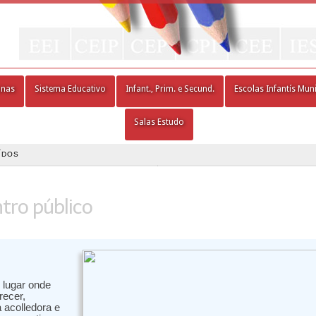
nas
Sistema Educativo
Infant., Prim. e Secund.
Escolas Infantís Muni
Salas Estudo
ÍDOS
ntro público
 lugar onde
recer,
 acolledora e