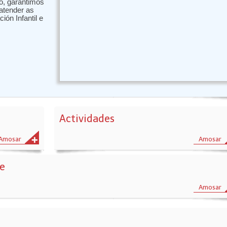
o, garantimos
atender as
ón Infantil e
Actividades
Amosar
Amosar
se
Amosar