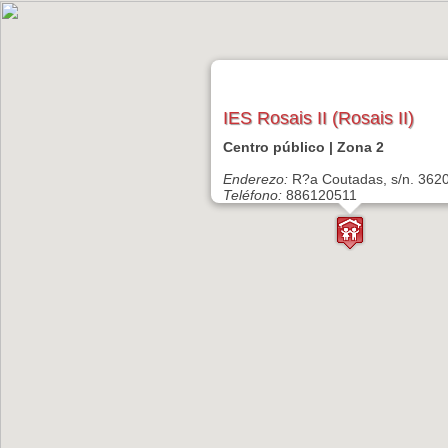
IES Rosais II (Rosais II)
Centro público | Zona 2
Enderezo:
R?a Coutadas, s/n. 362
Teléfono:
886120511