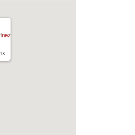
ínez
 18